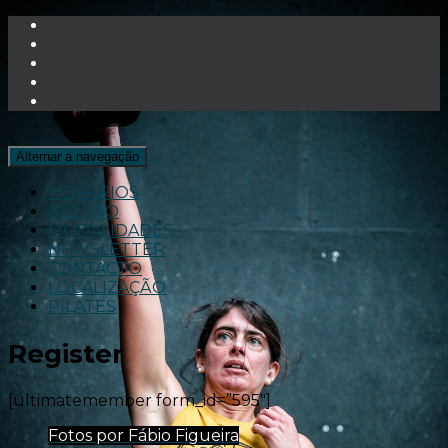
Alternar a navegação
HORÁRIOS
ADESÃO
MODALIDADES
NEWSLETTER
CONTACTO
LOCALIZAÇÃO
PILATES
Register
[ultimatemember form_id=”595″]
Fotos por Fábio Figueira