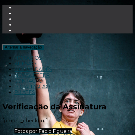
Alternar a navegação
HORÁRIOS
ADESÃO
MODALIDADES
NEWSLETTER
CONTACTO
LOCALIZAÇÃO
PILATES
Verificação da Assinatura
[pmpro_checkout]
Fotos por Fábio Figueira