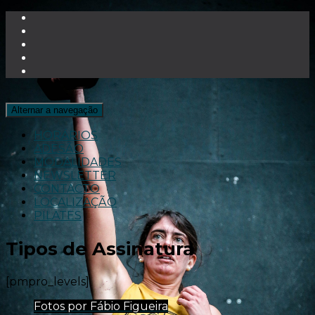
Alternar a navegação
HORÁRIOS
ADESÃO
MODALIDADES
NEWSLETTER
CONTACTO
LOCALIZAÇÃO
PILATES
Tipos de Assinatura
[pmpro_levels]
Fotos por Fábio Figueira