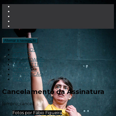
Alternar a navegação
HORÁRIOS
ADESÃO
MODALIDADES
NEWSLETTER
CONTACTO
LOCALIZAÇÃO
PILATES
Cancelamento da Assinatura
[pmpro_cancel]
Fotos por Fábio Figueira